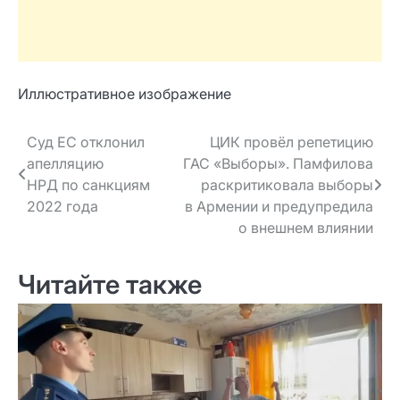
Иллюстративное изображение
Навигация
Суд ЕС отклонил
ЦИК провёл репетицию
апелляцию
ГАС «Выборы». Памфилова
по записям
НРД по санкциям
раскритиковала выборы
2022 года
в Армении и предупредила
о внешнем влиянии
Читайте также