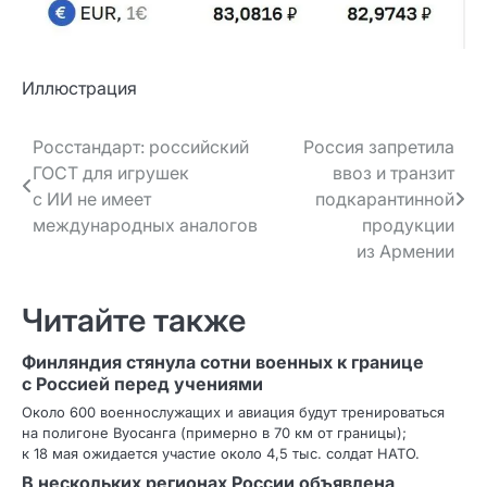
Иллюстрация
Навигация
Росстандарт: российский
Россия запретила
ГОСТ для игрушек
ввоз и транзит
по записям
с ИИ не имеет
подкарантинной
международных аналогов
продукции
из Армении
Читайте также
Финляндия стянула сотни военных к границе
с Россией перед учениями
Около 600 военнослужащих и авиация будут тренироваться
на полигоне Вуосанга (примерно в 70 км от границы);
к 18 мая ожидается участие около 4,5 тыс. солдат НАТО.
В нескольких регионах России объявлена