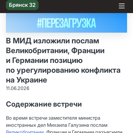
Skip
Брянск 32
to content
В МИД изложили послам
Великобритании, Франции
и Германии позицию
по урегулированию конфликта
на Украине
11.06.2026
Содержание встречи
Во время встречи заместителя министра
иностранных дел Михаила Галузина послам
Великобритании
, Франции и Германии разъяснили