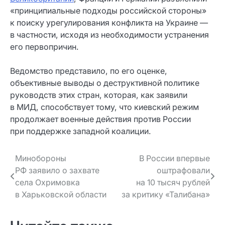
«принципиальные подходы российской стороны»
к поиску урегулирования конфликта на Украине —
в частности, исходя из необходимости устранения
его первопричин.
Ведомство представило, по его оценке,
объективные выводы о деструктивной политике
руководств этих стран, которая, как заявили
в МИД, способствует тому, что киевский режим
продолжает военные действия против России
при поддержке западной коалиции.
Навигация
Минобороны
В России впервые
РФ заявило о захвате
оштрафовали
по записям
села Охримовка
на 10 тысяч рублей
в Харьковской области
за критику «Талибана»