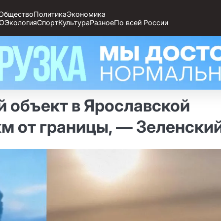
Общество
Политика
Экономика
О
Экология
Спорт
Культура
Разное
По всей России
 объект в Ярославской
км от границы, — Зеленски