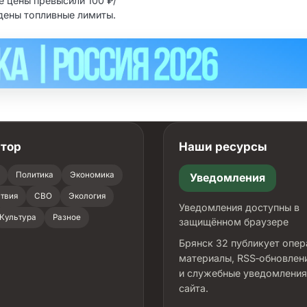
е цены превысили 100 ₽/
едены топливные лимиты.
атор
Наши ресурсы
Политика
Экономика
Уведомления
твия
СВО
Экология
Уведомления доступны в
Культура
Разное
защищённом браузере
Брянск 32 публикует опе
материалы, RSS‑обновлен
и служебные уведомления
сайта.