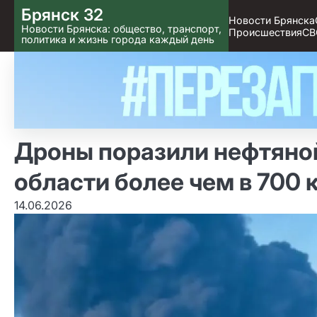
Skip
Брянск 32
Новости Брянска
to content
Новости Брянска: общество, транспорт,
Происшествия
СВ
политика и жизнь города каждый день
Дроны поразили нефтяной
области более чем в 700 
14.06.2026