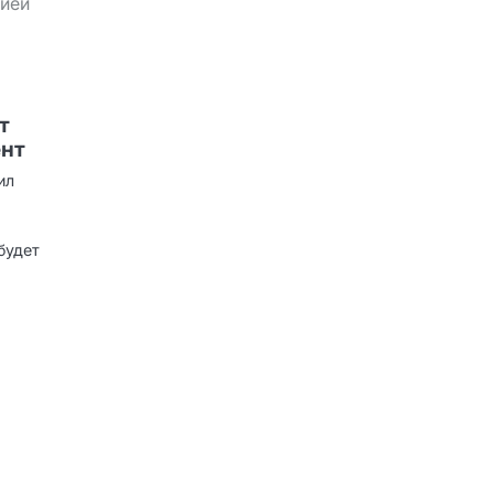
сией
т
ент
ил
будет