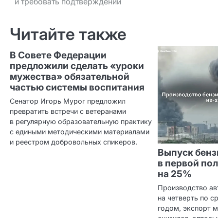
и требовать подтверждений
по записям
Читайте также
В Совете Федерации
предложили сделать «уроки
мужества» обязательной
частью системы воспитания
Сенатор Игорь Мурог предложил
превратить встречи с ветеранами
в регулярную образовательную практику
с едиными методическими материалами
и реестром добровольных спикеров.
Выпуск бенз
в первой по
на 25%
Производство ав
на четверть по 
годом, экспорт 