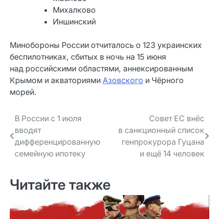
Михалково
Иншинский
Минобороны России отчиталось о 123 украинских
беспилотниках, сбитых в ночь на 15 июня
над российскими областями, аннексированным
Крымом и акваториями
Азовского
и Чёрного
морей.
Навигация
В России с 1 июля
Совет ЕС внёс
вводят
в санкционный список
по записям
дифференцированную
генпрокурора Гуцана
семейную ипотеку
и ещё 14 человек
Читайте также