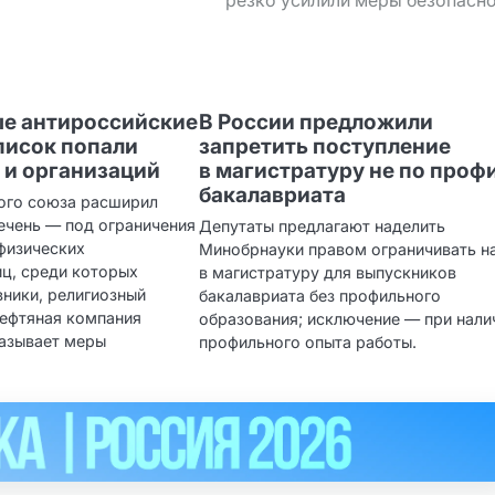
ые антироссийские
В России предложили
список попали
запретить поступление
ц и организаций
в магистратуру не по проф
бакалавриата
ого союза расширил
ечень — под ограничения
Депутаты предлагают наделить
физических
Минобрнауки правом ограничивать н
иц, среди которых
в магистратуру для выпускников
вники, религиозный
бакалавриата без профильного
нефтяная компания
образования; исключение — при нали
называет меры
профильного опыта работы.