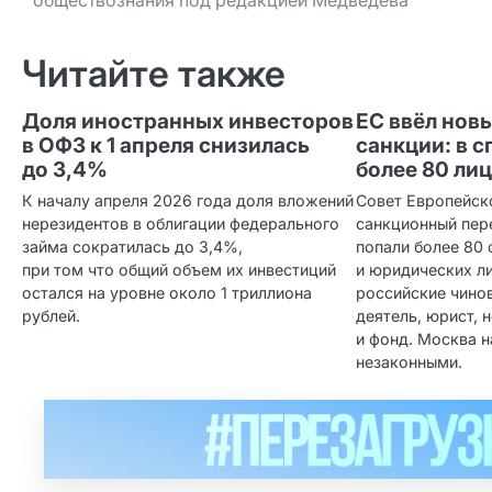
по записям
Читайте также
Доля иностранных инвесторов
ЕС ввёл нов
в ОФЗ к 1 апреля снизилась
санкции: в 
до 3,4%
более 80 ли
К началу апреля 2026 года доля вложений
Совет Европейск
нерезидентов в облигации федерального
санкционный пер
займа сократилась до 3,4%,
попали более 80 
при том что общий объем их инвестиций
и юридических л
остался на уровне около 1 триллиона
российские чино
рублей.
деятель, юрист, 
и фонд. Москва 
незаконными.