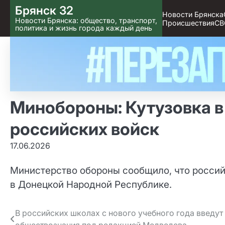
Skip
Брянск 32
Новости Брянска
to content
Новости Брянска: общество, транспорт,
Происшествия
СВ
политика и жизнь города каждый день
Минобороны: Кутузовка в
российских войск
17.06.2026
Министерство обороны сообщило, что россий
в Донецкой Народной Республике.
Навигация
В российских школах с нового учебного года введут
обществознания под редакцией Медведева