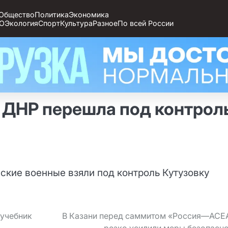
Общество
Политика
Экономика
О
Экология
Спорт
Культура
Разное
По всей России
 ДНР перешла под контрол
ские военные взяли под контроль Кутузовку
 учебник
В Казани перед саммитом «Россия—АСЕ
резко усилили меры безопасн