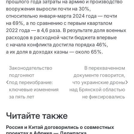
прошлого года затраты на армию и производство
вооружения выросли почти на 30%,
относительно января‑марта 2024 года — почти
на 69%, а по сравнению с первым кварталом
2022 года — в 4,6 раза. В результате доля военных
расходов в расходной части бюджета впервые
с начала конфликта достигла порядка 46%,
а их доля в доходах казны — около 65%.
Навигация
Законодательство
В перехваченном
подгоняют
документе говорится,
по записям
под переизбрание:
что украинские дроны
ключевые изменения
над Брянской областью
за пять лет
не фиксировались
Читайте также
Россия и Китай договорились о совместных
проектах в Африке — Дерипаска