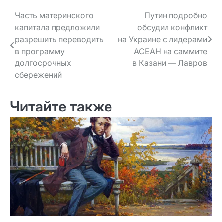
Навигация
Часть материнского
Путин подробно
капитала предложили
обсудил конфликт
по записям
разрешить переводить
на Украине с лидерами
в программу
АСЕАН на саммите
долгосрочных
в Казани — Лавров
сбережений
Читайте также