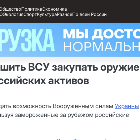
Общество
Политика
Экономика
О
Экология
Спорт
Культура
Разное
По всей России
шить ВСУ закупать оружие
ссийских активов
 дать возможность Вооружённым силам
Украины
ользуя замороженные за рубежом российские