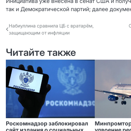
Инициатива уже внесена в сенат США и полу
так и Демократической партий; далее докумен
Навигация
Набиуллина сравнила ЦБ с вратарём,
защищающим от инфляции
по записям
Читайте также
Роскомнадзор заблокировал
Минпромтор
сайт издания о социальных
удвоение ре