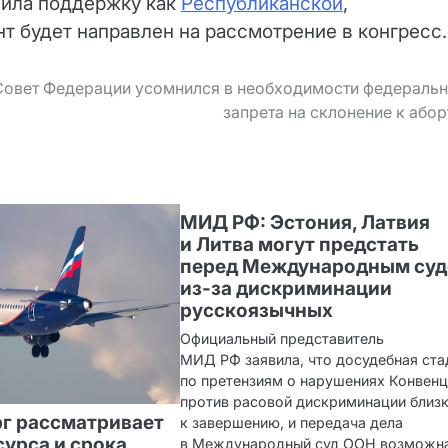
чила поддержку как
Республиканской
,
т будет направлен на рассмотрение в конгресс.
Совет Федерации усомнился в необходимости федеральн
запрета на склонение к або
МИД РФ: Эстония, Латвия
и Литва могут предстать
перед Международным су
из‑за дискриминации
русскоязычных
Официальный представитель
МИД РФ заявила, что досудебная ста
по претензиям о нарушениях Конвен
против расовой дискриминации близ
г рассматривает
к завершению, и передача дела
сурса и срока
в Международный суд ООН возможн