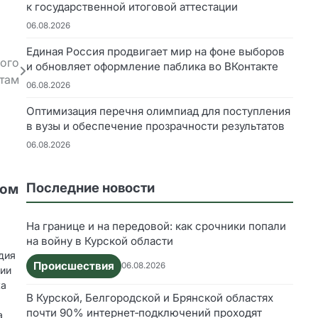
к государственной итоговой аттестации
06.08.2026
Единая Россия продвигает мир на фоне выборов
ого
и обновляет оформление паблика во ВКонтакте
ртам
06.08.2026
Оптимизация перечня олимпиад для поступления
в вузы и обеспечение прозрачности результатов
06.08.2026
Последние новости
дом
На границе и на передовой: как срочники попали
на войну в Курской области
дия
Происшествия
06.08.2026
ции
ка
В Курской, Белгородской и Брянской областях
почти 90% интернет‑подключений проходят
а