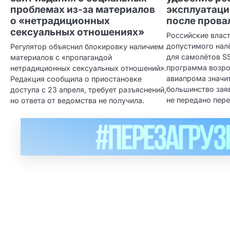
проблемах из‑за материалов
эксплуатаци
о «нетрадиционных
после прова
сексуальных отношениях»
Российские влас
допустимого налё
Регулятор объяснил блокировку наличием
для самолётов S
материалов с «пропагандой
программа возр
нетрадиционных сексуальных отношений».
авиапрома значит
Редакция сообщила о приостановке
большинство зая
доступа с 23 апреля, требует разъяснений,
не передано пер
но ответа от ведомства не получила.