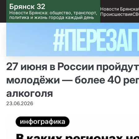
Skip
Брянск 32
Новости Брянска
to content
Новости Брянска: общество, транспорт,
Происшествия
СВ
политика и жизнь города каждый день
27 июня в России пройду
молодёжи — более 40 ре
алкоголя
23.06.2026