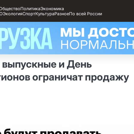
Общество
Политика
Экономика
О
Экология
Спорт
Культура
Разное
По всей России
т выпускные и День
гионов ограничат продажу