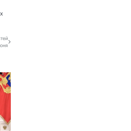
х
стей
июня