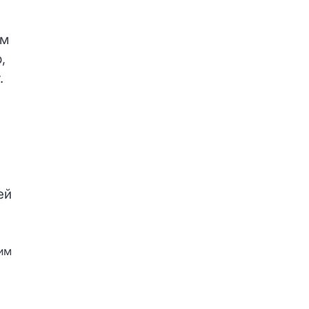
ым
,
.
ей
им