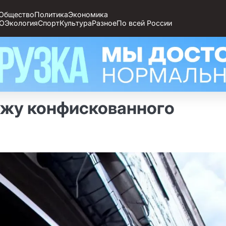
Общество
Политика
Экономика
О
Экология
Спорт
Культура
Разное
По всей России
ажу конфискованного