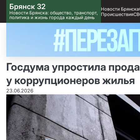
Skip
Брянск 32
Новости Брянска
to content
Новости Брянска: общество, транспорт,
Происшествия
СВ
политика и жизнь города каждый день
Госдума упростила прод
у коррупционеров жилья
23.06.2026