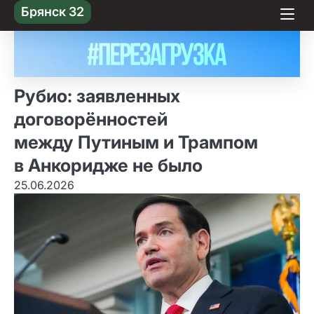
Skip
Брянск 32
to content
Рубио: заявленных
договорённостей
между Путиным и Трампом
в Анкоридже не было
25.06.2026