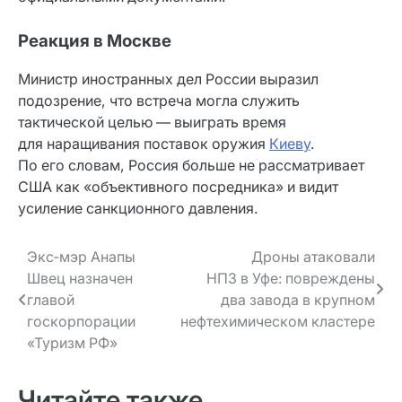
Реакция в Москве
Министр иностранных дел России выразил
подозрение, что встреча могла служить
тактической целью — выиграть время
для наращивания поставок оружия
Киеву
.
По его словам, Россия больше не рассматривает
США как «объективного посредника» и видит
усиление санкционного давления.
Навигация
Экс‑мэр Анапы
Дроны атаковали
Швец назначен
НПЗ в Уфе: повреждены
по записям
главой
два завода в крупном
госкорпорации
нефтехимическом кластере
«Туризм РФ»
Читайте также