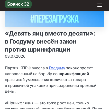
Skip
Брянск 32
to content
«Девять яиц вместо десяти»:
в Госдуму внесён закон
против шринкфляции
03.07.2026
Партия КПРФ внесла в
Госдуму
законопроект,
направленный на борьбу со
шринкфляцией
—
практикой уменьшения количества товара
в привычной упаковке при сохранении прежней
цены.
«Шринкфляция — это тоже рост цен, только
замаскированный, потому особенно подлый. Пора