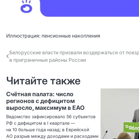
Иллюстрация: пенсионные накопления
Навигация
Белорусские власти призвали воздержаться от поез
в приграничные районы России
по записям
Читайте также
Счётная палата: число
регионов с дефицитом
выросло, максимум в ЕАО
Ведомство зафиксировало 56 субъектов
РФ с дефицитом в I квартале —
на 10 больше года назад; в Еврейской
АО разрыв между доходами и расходами