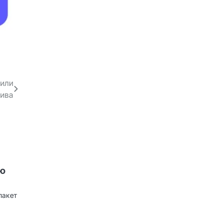
или
лива
ию
пакет