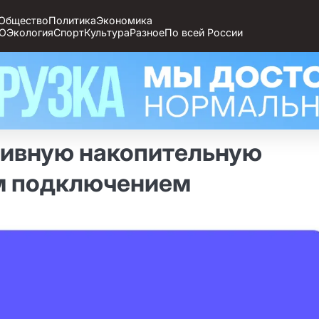
Общество
Политика
Экономика
О
Экология
Спорт
Культура
Разное
По всей России
тивную накопительную
м подключением