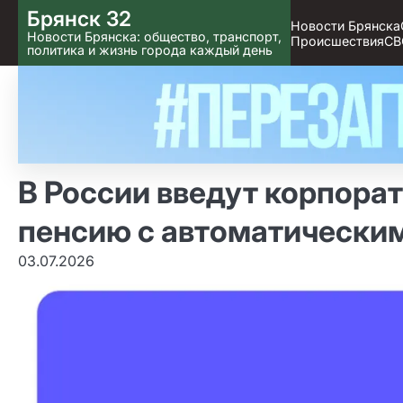
Skip
Брянск 32
Новости Брянска
to content
Новости Брянска: общество, транспорт,
Происшествия
СВ
политика и жизнь города каждый день
В России введут корпора
пенсию с автоматически
03.07.2026