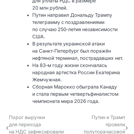
для уплаты НДС в размере
20 млн рублей.
Путин направил Дональду Трампу
телеграмму с поздравлениями
по случаю 250‑летия независимости
США.
В результате украинской атаки
на Санкт‑Петербург был поражён
нефтяной терминал, пострадавших нет.
На 83‑м году жизни скончалась
народная артистка России Екатерина
Жемчужная.
Сборная Марокко обыграла Канаду
и стала первым четвертьфиналистом
чемпионата мира 2026 года.
Навигация
Порог выручки
Путин и Трамп
для перехода
провели
по записям
на НДС зафиксировали
полуторачасовой