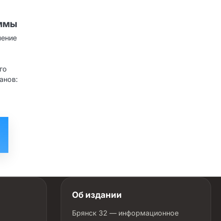
аммы
чение
го
анов:
Об издании
Брянск 32 — информационное