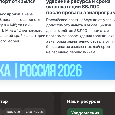
опорт открылся
удвоение ресурса и срока
эксплуатации SSJ100
после провала авиапрогр
аку дронов в небе
0, после чего аэропорт
Российские власти обсуждают увели
 в 01:45; за ночь
допустимого налёта и числа циклов
БПЛА над 12 регионами,
для самолётов SSJ100 — при этом
арский край и акватории
программа возрождения гражданско
кого морей.
авиапрома значительно отстала от пл
большинство заявленных лайнеров
не передано перевозчикам.
атор
Наши ресурсы
Политика
Экономика
Уведомления