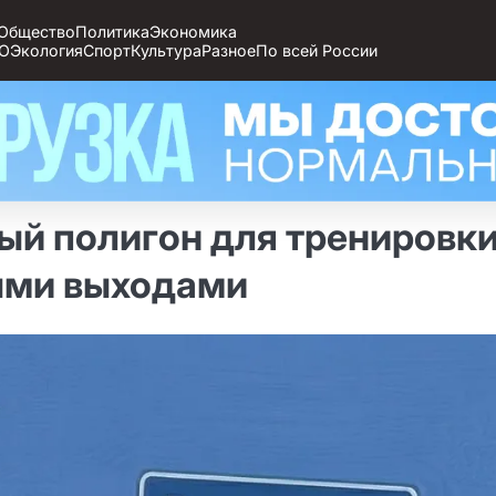
Общество
Политика
Экономика
О
Экология
Спорт
Культура
Разное
По всей России
ый полигон для тренировк
ыми выходами