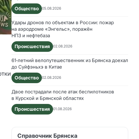
Общество
05.08.2026
Удары дронов по объектам в России: пожар
на аэродроме «Энгельс», поражён
НПЗ и нефтебаза
Происшествия
02.08.2026
61‑летний велопутешественник из Брянска доехал
до Суйфэньхэ в Китае
отки
Общество
02.08.2026
Двое пострадали после атак беспилотников
в Курской и Брянской областях
Происшествия
01.08.2026
Справочник Брянска