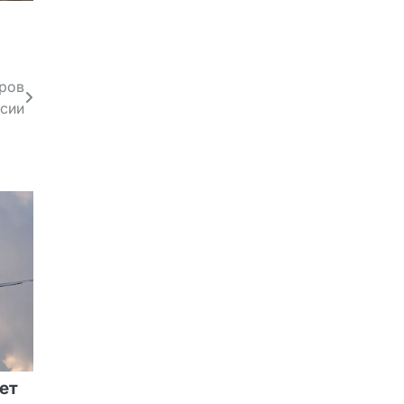
тров
ссии
ет