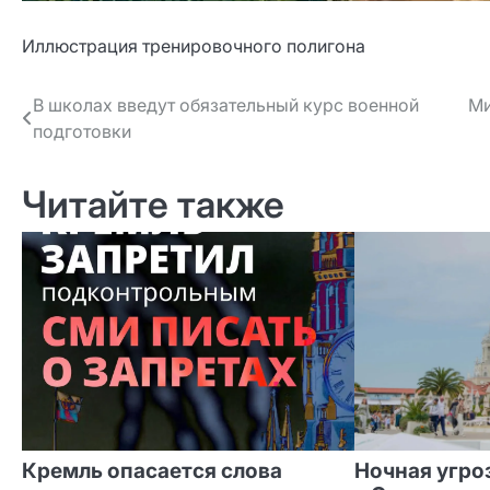
Иллюстрация тренировочного полигона
Навигация
В школах введут обязательный курс военной
Ми
подготовки
по записям
Читайте также
Кремль опасается слова
Ночная угро