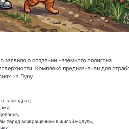
о заявило о создании наземного полигона
 поверхности. Комплекс предназначен для отраб
иях на Луну.
в скафандрах;
дами;
дования;
ам перед возвращением в жилой модуль;
иях.