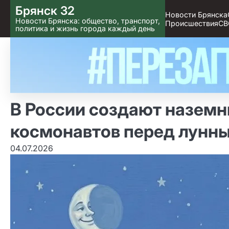
Skip
Брянск 32
Новости Брянска
to content
Новости Брянска: общество, транспорт,
Происшествия
СВ
политика и жизнь города каждый день
В России создают наземн
космонавтов перед лунн
04.07.2026