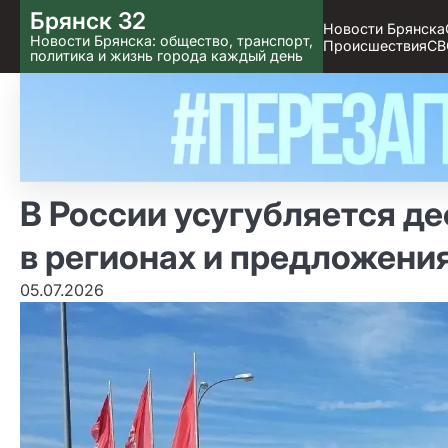
Skip
Брянск 32
Новости Брянска
to content
Новости Брянска: общество, транспорт,
Происшествия
СВ
политика и жизнь города каждый день
В России усугубляется д
в регионах и предложения
05.07.2026