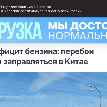
Общество
Политика
Экономика
О
Экология
Спорт
Культура
Разное
По всей России
ефицит бензина: перебои
 заправляться в Китае