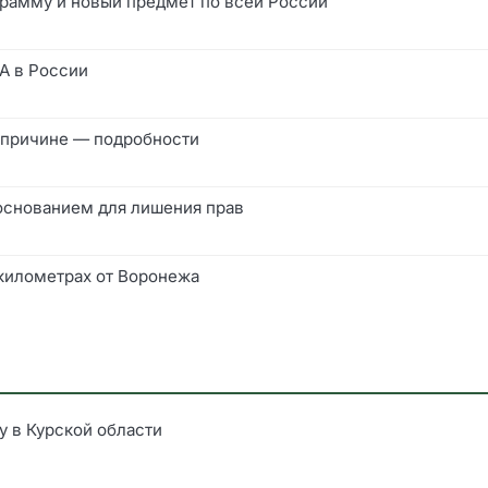
грамму и новый предмет по всей России
A в России
 причине — подробности
 основанием для лишения прав
 километрах от Воронежа
у в Курской области