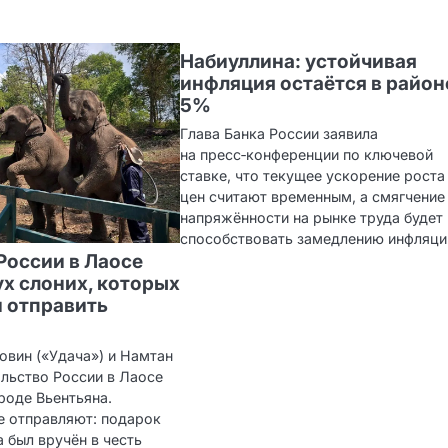
Набиуллина: устойчивая
инфляция остаётся в район
5%
Глава Банка России заявила
на пресс‑конференции по ключевой
ставке, что текущее ускорение роста
цен считают временным, а смягчение
напряжённости на рынке труда будет
способствовать замедлению инфляци
России в Лаосе
ух слоних, которых
 отправить
овин («Удача») и Намтан
ольство России в Лаосе
роде Вьентьяна.
е отправляют: подарок
 был вручён в честь