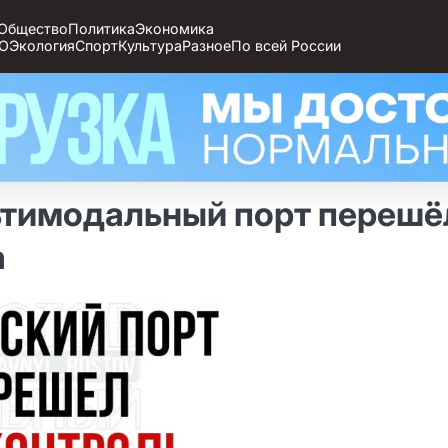
Общество
Политика
Экономика
О
Экология
Спорт
Культура
Разное
По всей России
ьтимодальный порт перешё
а