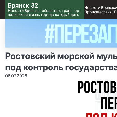
Skip
Брянск 32
Новости Брянска
to content
Новости Брянска: общество, транспорт,
Происшествия
СВ
политика и жизнь города каждый день
Ростовский морской мул
под контроль государств
06.07.2026