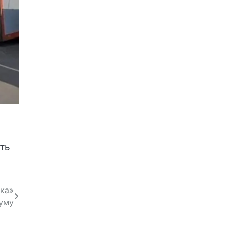
ть
ока»
уму