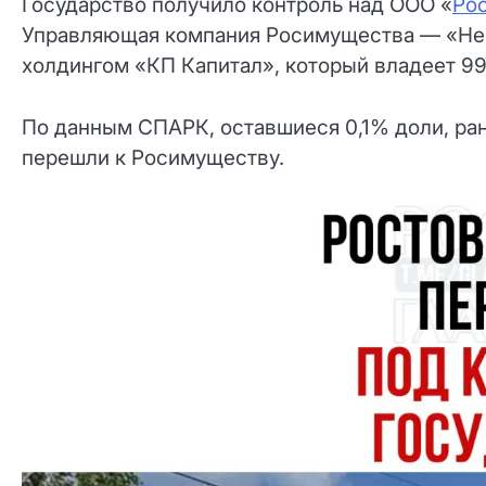
Государство получило контроль над ООО «
Ро
Управляющая компания Росимущества — «Неф
холдингом «КП Капитал», который владеет 99
По данным СПАРК, оставшиеся 0,1% доли, р
перешли к Росимуществу.