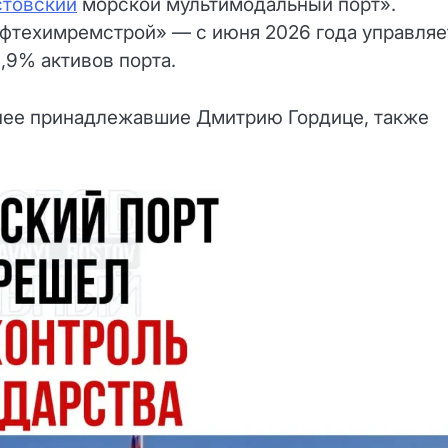
стовский
морской мультимодальный порт».
техимремстрой» — с июня 2026 года управляе
,9% активов порта.
анее принадлежавшие Дмитрию Гордице, также