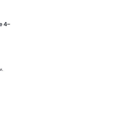
е 4–
и.