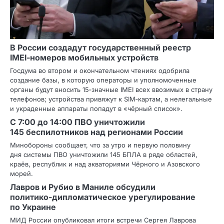
В России создадут государственный реестр
IMEI‑номеров мобильных устройств
Госдума во втором и окончательном чтениях одобрила
создание базы, в которую операторы и уполномоченные
органы будут вносить 15‑значные IMEI всех ввозимых в страну
телефонов; устройства привяжут к SIM‑картам, а нелегальные
и украденные аппараты попадут в «чёрный список».
С 7:00 до 14:00 ПВО уничтожили
145 беспилотников над регионами России
Минобороны сообщает, что за утро и первую половину
дня системы ПВО уничтожили 145 БПЛА в ряде областей,
краёв, республик и над акваториями Чёрного и Азовского
морей.
Лавров и Рубио в Маниле обсудили
политико‑дипломатическое урегулирование
по Украине
МИД России опубликовал итоги встречи Сергея Лаврова