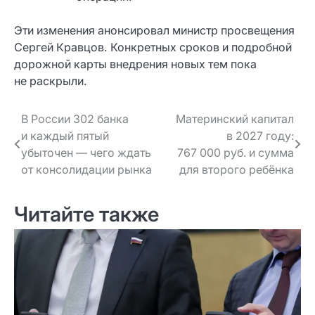
Эти изменения анонсировал министр просвещения
Сергей Кравцов. Конкретных сроков и подробной
дорожной карты внедрения новых тем пока
не раскрыли.
Навигация
В России 302 банка
Материнский капитал
и каждый пятый
в 2027 году:
по записям
убыточен — чего ждать
767 000 руб. и сумма
от консолидации рынка
для второго ребёнка
Читайте также