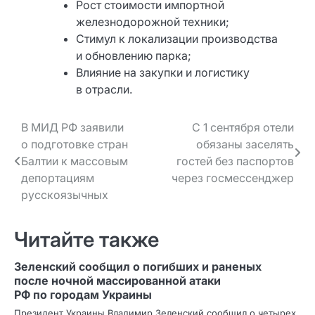
Рост стоимости импортной
железнодорожной техники;
Стимул к локализации производства
и обновлению парка;
Влияние на закупки и логистику
в отрасли.
Навигация
В МИД РФ заявили
С 1 сентября отели
о подготовке стран
обязаны заселять
по записям
Балтии к массовым
гостей без паспортов
депортациям
через госмессенджер
русскоязычных
Читайте также
Зеленский сообщил о погибших и раненых
после ночной массированной атаки
РФ по городам Украины
Президент Украины Владимир Зеленский сообщил о четырех