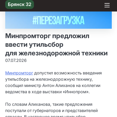
Skip
Брянск 32
to content
Минпромторг предложил
ввести утильсбор
для железнодорожной техники
07.07.2026
Минпромторг
допустил возможность введения
утильсбора на железнодорожную технику,
сообщил министр Антон Алиханов на коллегии
ведомства в ходе выставки «Иннопром».
По словам Алиханова, такие предложения
поступали от губернаторов и представителей
отрасли. В настоящее время утильсбор