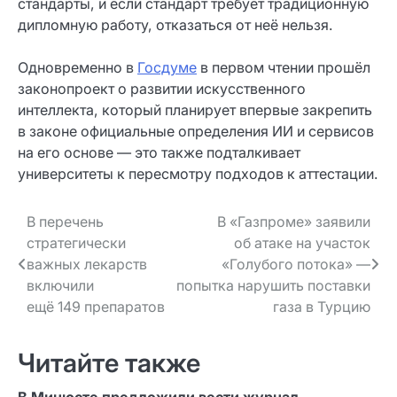
стандарты, и если стандарт требует традиционную
дипломную работу, отказаться от неё нельзя.
Одновременно в
Госдуме
в первом чтении прошёл
законопроект о развитии искусственного
интеллекта, который планирует впервые закрепить
в законе официальные определения ИИ и сервисов
на его основе — это также подталкивает
университеты к пересмотру подходов к аттестации.
Навигация
В перечень
В «Газпроме» заявили
стратегически
об атаке на участок
по записям
важных лекарств
«Голубого потока» —
включили
попытка нарушить поставки
ещё 149 препаратов
газа в Турцию
Читайте также
В Минюсте предложили вести журнал