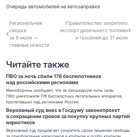
Очередь автомобилей на автозаправке
Навигация
Региональная
Правительство запретило
сводка
экспорт дизельного топлива
по записям
за 8 июля —
и газойлей до 31 июля
главные новости
Читайте также
ПВО за ночь сбили 178 беспилотников
над российскими регионами
Минобороны сообщает, что за прошедшую ночь силы
ПВО уничтожили 178 беспилотных летательных аппаратов,
пролетавших над регионами России.
Верховный суд внес в Госдуму законопроект
о сокращении сроков за покупку крупных партий
наркотиков
Верховный суд предлагает сократить сроки лишения свободы
за приобретение наркотиков в крупном и особо крупном