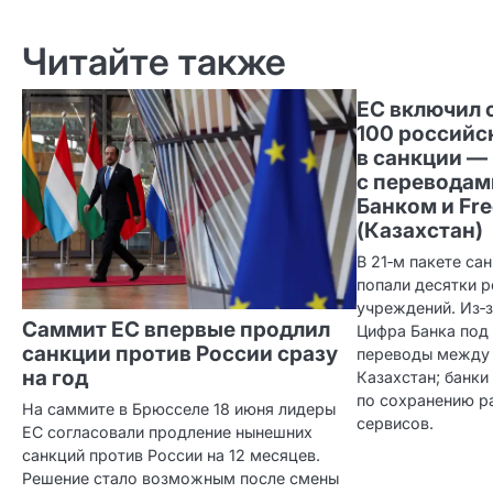
по записям
Читайте также
ЕС включил 
100 российс
в санкции —
с перевода
Банком и Fr
(Казахстан)
В 21‑м пакете са
попали десятки 
учреждений. Из‑
Саммит ЕС впервые продлил
Цифра Банка под
санкции против России сразу
переводы между 
на год
Казахстан; банки
по сохранению р
На саммите в Брюсселе 18 июня лидеры
сервисов.
ЕС согласовали продление нынешних
санкций против России на 12 месяцев.
Решение стало возможным после смены