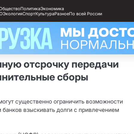
Общество
Политика
Экономика
О
Экология
Спорт
Культура
Разное
По всей России
чную отсрочку передачи
лнительные сборы
могут существенно ограничить возможности
и банков взыскивать долги с привлечением