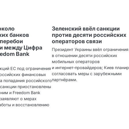
около
Зеленский ввёл санкции
ких банков
против десяти российских
 перебои
операторов связи
ми между Цифра
Президент Украины ввёл ограничения
eedom Bank
в отношении десяти российских
мобильных операторов
и интернет‑провайдеров; Киев плани
нкций ЕС под ограничения
согласовать меры с зарубежными
российских финансовых
партнёрами.
за попадания российского
 санкции приостановлены
ним и Freedom Bank
 заявляют о мерах
аботы и восстановлению