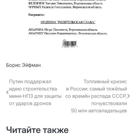
Борис Эйфман
Навигация
Путин поддержал
Топливный кризис
идею строительства
в России: самый тяжёлый
по записям
мини‑НПЗ для защиты
со времён распада СССР,
от ударов дронов
почувствовали
50 млн автовладельцев
Читайте также