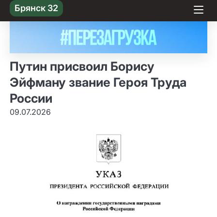
Skip
Брянск 32
to content
Путин присвоил Борису
Эйфману звание Героя Труда
России
09.07.2026