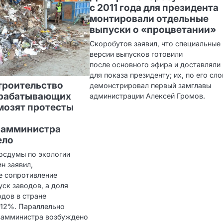
с 2011 года для президента
монтировали отдельные
выпуски о «процветании»
Скоробутов заявил, что специальные
версии выпусков готовили
после основного эфира и доставляли
для показа президенту; их, по его сл
троительство
демонстрировал первый замглавы
рабатывающих
администрации Алексей Громов.
мозят протесты
замминистра
ело
Госдумы по экологии
н заявил,
е сопротивление
ск заводов, а доля
одов в стране
–12%. Параллельно
замминистра возбуждено