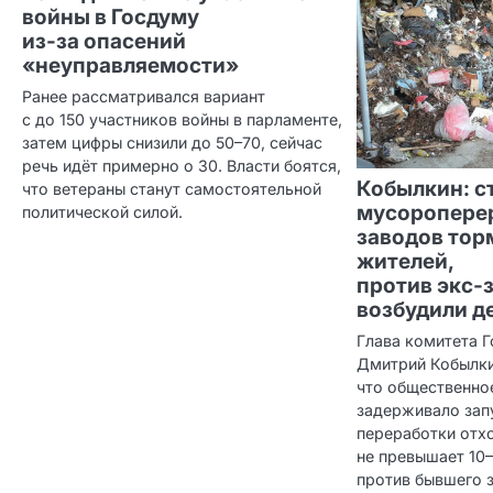
войны в Госдуму
из‑за опасений
«неуправляемости»
Ранее рассматривался вариант
с до 150 участников войны в парламенте,
затем цифры снизили до 50–70, сейчас
речь идёт примерно о 30. Власти боятся,
Кобылкин: с
что ветераны станут самостоятельной
мусоропере
политической силой.
заводов тор
жителей,
против экс‑
возбудили д
Глава комитета 
Дмитрий Кобылки
что общественно
задерживало запу
переработки отх
не превышает 10
против бывшего 