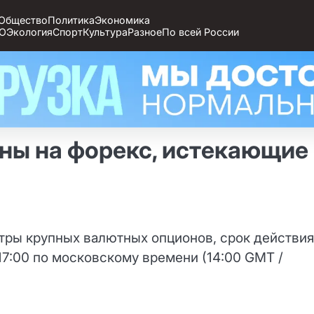
Общество
Политика
Экономика
О
Экология
Спорт
Культура
Разное
По всей России
ны на форекс, истекающие
ры крупных валютных опционов, срок действия
17:00 по московскому времени (14:00 GMT /