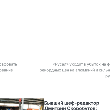
трафовать
«Русал» уходит в убыток на 
дование
рекордных цен на алюминий и силь
ру
Бывший шеф‑редактор
Дмитрий Скоробутов: