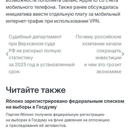
возможность пополнять баланс Apple ID со счёта
мобильного телефона. Также ранее обсуждалась
инициатива ввести отдельную плату за мобильный
интернет‑трафик при использовании VPN.
Навигация
Судебный департамент
Почему российские
при Верховном суде
компании начали
по записям
РФ не раскрыл полную
сокращать
статистику
инвестиции
за 2025 год в установленный
и чем это грозит
срок
экономике
Читайте также
Яблоко зарегистрировано федеральным списком
на выборы в Госдуму
Партия Яблоко получила федеральную регистрацию
на выборах в Госдуму на фоне давления на оппозицию
и преследования её активистов.