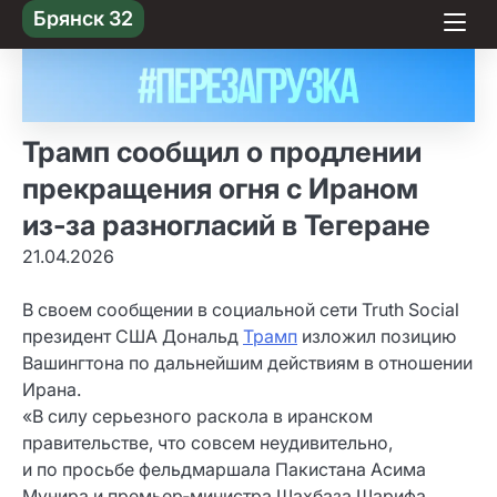
Skip
Брянск 32
to content
Трамп сообщил о продлении
прекращения огня с Ираном
из‑за разногласий в Тегеране
21.04.2026
В своем сообщении в социальной сети Truth Social
президент США Дональд
Трамп
изложил позицию
Вашингтона по дальнейшим действиям в отношении
Ирана.
«В силу серьезного раскола в иранском
правительстве, что совсем неудивительно,
и по просьбе фельдмаршала Пакистана Асима
Мунира и премьер‑министра Шахбаза Шарифа,