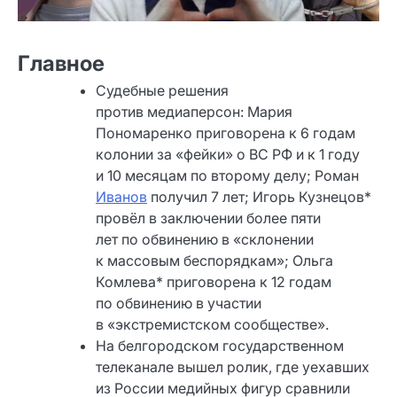
Главное
Судебные решения
против медиаперсон: Мария
Пономаренко приговорена к 6 годам
колонии за «фейки» о ВС РФ и к 1 году
и 10 месяцам по второму делу; Роман
Иванов
получил 7 лет; Игорь Кузнецов*
провёл в заключении более пяти
лет по обвинению в «склонении
к массовым беспорядкам»; Ольга
Комлева* приговорена к 12 годам
по обвинению в участии
в «экстремистском сообществе».
На белгородском государственном
телеканале вышел ролик, где уехавших
из России медийных фигур сравнили