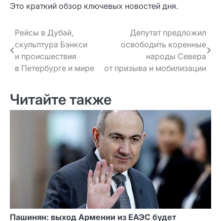
Это краткий обзор ключевых новостей дня.
Навигация
Рейсы в Дубай,
Депутат предложил
скульптура Бэнкси
освободить коренные
по записям
и происшествия
народы Севера
в Петербурге и мире
от призыва и мобилизации
Читайте также
Пашинян: выход Армении из ЕАЭС будет