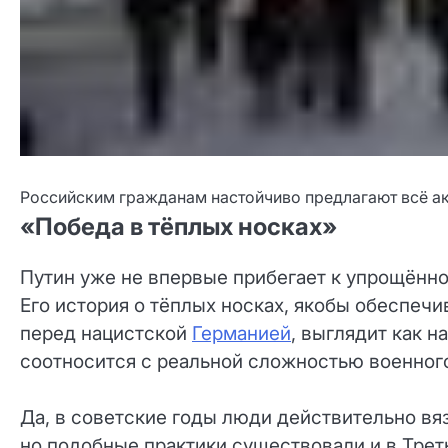
Российским гражданам настойчиво предлагают всё ак
«Победа в тёплых носках»
Путин уже не впервые прибегает к упрощённо
Его история о тёплых носках, якобы обеспе
перед нацистской
Германией
, выглядит как н
соотносится с реальной сложностью военног
Да, в советские годы люди действительно вяз
но подобные практики существовали и в Трет