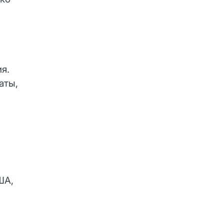
я.
аты,
ША,