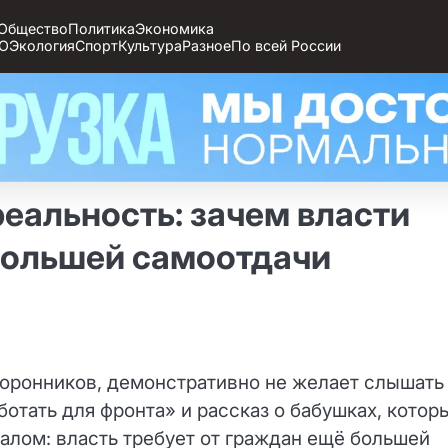
Общество
Политика
Экономика
О
Экология
Спорт
Культура
Разное
По всей России
еальность: зачем власти
большей самоотдачи
сторонников, демонстративно не желает слышать
отать для фронта» и рассказ о бабушках, котор
налом: власть требует от граждан ещё большей