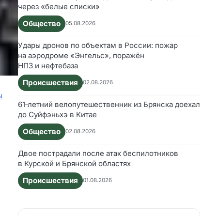
через «белые списки»
Общество
05.08.2026
Удары дронов по объектам в России: пожар
на аэродроме «Энгельс», поражён
НПЗ и нефтебаза
Происшествия
02.08.2026
ы
61‑летний велопутешественник из Брянска доехал
до Суйфэньхэ в Китае
Общество
02.08.2026
Двое пострадали после атак беспилотников
в Курской и Брянской областях
Происшествия
01.08.2026