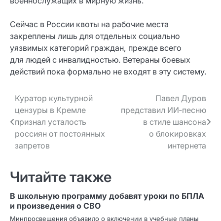
военнослужащих в мирную жизнь.
Сейчас в России квоты на рабочие места
закреплены лишь для отдельных социально
уязвимых категорий граждан, прежде всего
для людей с инвалидностью. Ветераны боевых
действий пока формально не входят в эту систему.
Навигация
Куратор культурной
Павел Дуров
цензуры в Кремле
представил ИИ‑песню
по записям
признал усталость
в стиле шансона
россиян от постоянных
о блокировках
запретов
интернета
Читайте также
В школьную программу добавят уроки по БПЛА
и произведения о СВО
Минпросвещения объявило о включении в учебные планы