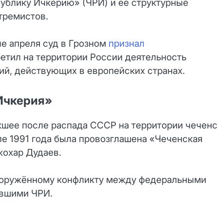
блику Ичкерию» (ЧРИ) и её структурные
тремистов.
ле апреля суд в Грозном
признал
етил на территории России деятельность
ний, действующих в европейских странах.
Ичкерия»
кшее после распада СССР на территории чечен
е 1991 года была провозглашена «Чеченская
жохар Дудаев.
ооружённому конфликту между федеральными
авшими ЧРИ.