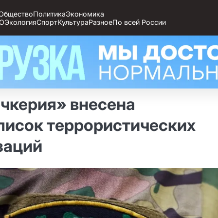
Общество
Политика
Экономика
О
Экология
Спорт
Культура
Разное
По всей России
чкерия» внесена
писок террористических
заций