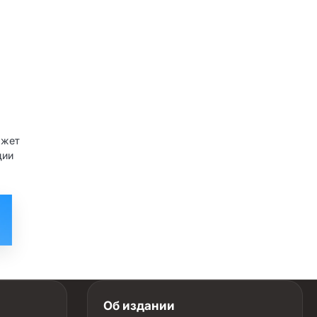
ожет
дии
Об издании