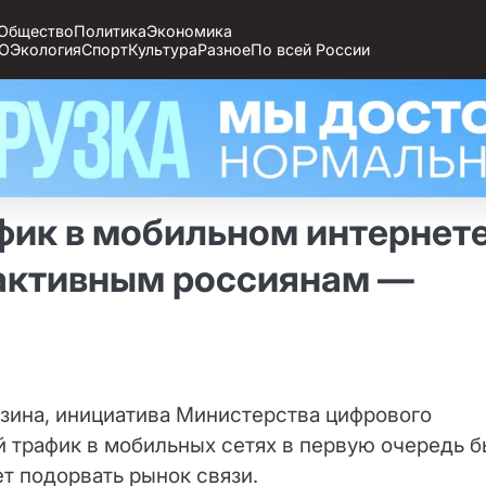
Общество
Политика
Экономика
О
Экология
Спорт
Культура
Разное
По всей России
фик в мобильном интернет
 активным россиянам —
зина, инициатива Министерства цифрового
 трафик в мобильных сетях в первую очередь б
т подорвать рынок связи.