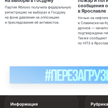
на выборы в Госдуму
пожар и пог
сообщения о
Партия Яблоко получила федеральную
в Ярославле
регистрацию на выборах в Госдуму
на фоне давления на оппозицию
Ночью на нефтеп
и преследования её активистов.
в Славянске‑на‑К
дронов — началс
подтверждена гиб
Также сообщают 
по НПЗ в Ярослав
Информация
Рубрик