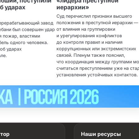
ибший, поступили
«лидера преступной
б ударах
иерархии»
Суд перечислил признаки высшего
положения в преступной иерархии —
ерерабатывающий завод
от влияния на группировки
убани был совершен удар
и урегулирования конфликтов
я пожар, властями
до контроля правил и наличия
ель одного человека.
коррупционных или экстремистских
об ударах
связей. Пленум также пояснил,
ле.
что координация между группами м
считаться преступлением уже на ста
установления устойчивых контактов.
атор
Наши ресурсы