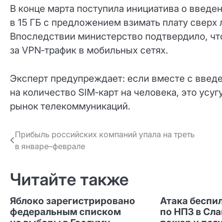
В конце марта поступила инициатива о введе
в 15 ГБ с предложением взимать плату сверх 
Впоследствии министерство подтвердило, чт
за VPN‑трафик в мобильных сетях.
Эксперт предупреждает: если вместе с введ
на количество SIM‑карт на человека, это усу
рынок телекоммуникаций.
Навигация
Прибыль российских компаний упала на треть
в январе–феврале
по записям
Читайте также
Яблоко зарегистрировано
Атака беспи
федеральным списком
по НПЗ в Сл