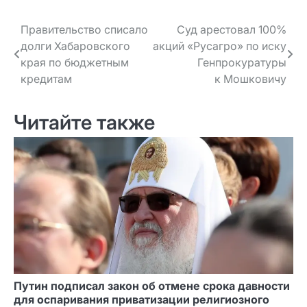
Навигация
Правительство списало
Суд арестовал 100%
долги Хабаровского
акций «Русагро» по иску
по записям
края по бюджетным
Генпрокуратуры
кредитам
к Мошковичу
Читайте также
Путин подписал закон об отмене срока давности
для оспаривания приватизации религиозного