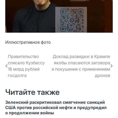
Иллюстративное фото
Навигация
Правительство
Доклад разведки: в Кремле
списало Кузбассу
якобы опасаются заговора
по записям
16 млрд рублей
и покушения с применением
госдолга
дронов
Читайте также
Зеленский раскритиковал смягчение санкций
США против российской нефти и предупредил
о продолжении войны