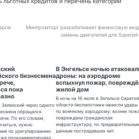
 льготных кредитов и перечень категорий
аров
Минпромторг разрабатывает финансовую мод
замены двигателей для Superjet
нский
В Энгельсе ночью атаковал
йского бизнесмена
дроны: на аэродроме
рече,
вспыхнул пожар, повреждё
ься пока
жилой дом
разно
В ночь на 16 июля в Энгельсе Сарато
области беспилотники нанесли удары
о Зеленский через одного
по военному аэродрому: возник пож
несмена обращался
повреждена гражданская
рече. По его словам,
инфраструктура, по предварительны
ечаться, нужно
данным пострадавших нет.
ния по урегулированию
акже прокомментировал