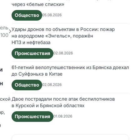
через «белые списки»
Общество
05.08.2026
ель
Удары дронов по объектам в России: пожар
‑100
на аэродроме «Энгельс», поражён
НПЗ и нефтебаза
Происшествия
02.08.2026
61‑летний велопутешественник из Брянска доехал
и
до Суйфэньхэ в Китае
н
Общество
02.08.2026
Двое пострадали после атак беспилотников
вской
в Курской и Брянской областях
ар,
Происшествия
01.08.2026
м