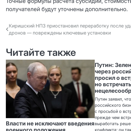
Точные формулы расчёта субсидий, стоимость
получателей будут уточнены дополнительно.
Навигация
Киришский НПЗ приостановил переработку после уд
дронов — повреждены ключевые установки
по записям
Читайте также
Путин: Зеле
через росси
просил о вст
но встречат
нецелесооб
Путин заявил, чт
российского биз
с просьбой о вст
прежде чем встр
Власти не исключают введения
выработать реше
военного положения
конфликта; он т