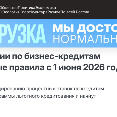
Общество
Политика
Экономика
О
Экология
Спорт
Культура
Разное
По всей России
ии по бизнес‑кредитам
е правила с 1 июня 2026 г
дированию процентных ставок по кредитам
раммы льготного кредитования и начнут