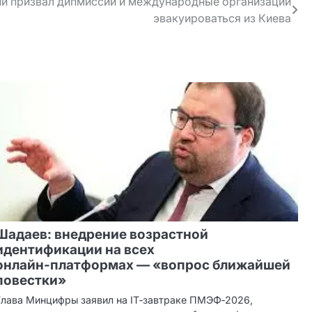
и призвал дипмиссии и международные организации
эвакуироваться из Киева
Шадаев: внедрение возрастной
идентификации на всех
онлайн‑платформах — «вопрос ближайшей
повестки»
Глава Минцифры заявил на IT‑завтраке ПМЭФ‑2026,