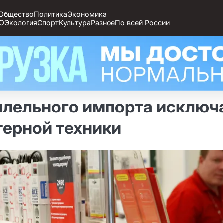
Общество
Политика
Экономика
О
Экология
Спорт
Культура
Разное
По всей России
аллельного импорта исключ
терной техники