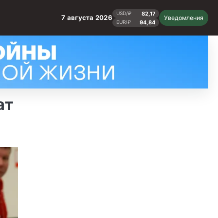
82,17
USD/₽
7 августа 2026
Уведомления
94,84
EUR/₽
ат