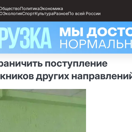
Общество
Политика
Экономика
О
Экология
Спорт
Культура
Разное
По всей России
раничить поступление
скников других направлени