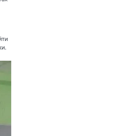
йти
ки.