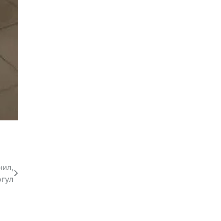
нил,
огул