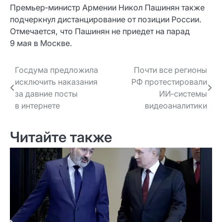
Премьер‑министр Армении Никол Пашинян также
подчеркнул дистанцирование от позиции России.
Отмечается, что Пашинян не приедет на парад
9 мая в Москве.
Навигация
Госдума предложила
Почти все регионы
исключить наказания
РФ протестировали
по записям
за давние посты
ИИ‑системы
в интернете
видеоаналитики
Читайте также