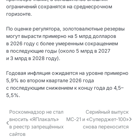
ограничений сохранятся на среднесрочном
горизонте.
По оценке регулятора, золотовалютные резервы
могут вырасти примерно на 5 млрд долларов
в 2026 году с более умеренным сокращением
в последующие годы (около 5 млрд в 2027
и 3 млрд в 2028 году).
Годовая инфляция ожидается на уровне примерно
5,9% во втором квартале 2026 года
с последующим снижением к концу года до 4,5–
5,5%.
Навигация
Роскомнадзор не стал
Серийный выпуск
вносить «ЯПлакалъ»
МС‑21 и «Суперджет‑100»
по записям
в реестр запрещённых
снова переносится
сайтов