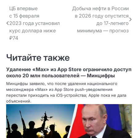
Навигация
ЦБ впервые
Добыча нефти в России
с 15 февраля
в 2026 году опустится
по записям
2023 года установил
до 17‑летнего
курс доллара ниже
минимума — прогноз
₽74
Читайте также
Удаление «Max» из App Store ограничило доступ
около 20 млн пользователей — Минцифры
Минцифры заявило, что после удаления национального
мессенджера «Max» из App Store push‑уведомления
перестали приходить на iOS‑устройства; Apple пока не дала
объяснений.