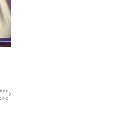
ских
ссию