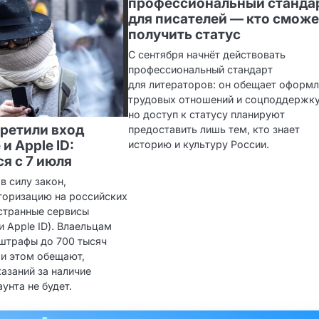
профессиональный станда
для писателей — кто сможе
получить статус
С сентября начнёт действовать
профессиональный стандарт
для литераторов: он обещает оформ
трудовых отношений и соцподдержку
но доступ к статусу планируют
претили вход
предоставить лишь тем, кто знает
и Apple ID:
историю и культуру России.
я с 7 июля
в силу закон,
оризацию на российских
остранные сервисы
и Apple ID). Влаельцам
 штрафы до 700 тысяч
ри этом обещают,
азаний за наличие
унта не будет.