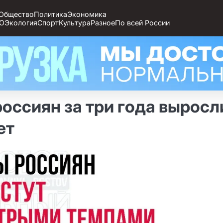
Общество
Политика
Экономика
О
Экология
Спорт
Культура
Разное
По всей России
оссиян за три года выросл
ет