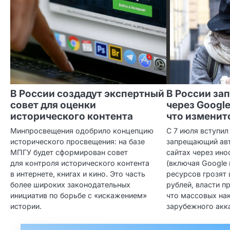
В России создадут экспертный
В России за
совет для оценки
через Google 
исторического контента
что изменитс
Минпросвещения одобрило концепцию
С 7 июля вступил 
исторического просвещения: на базе
запрещающий авт
МПГУ будет сформирован совет
сайтах через ин
для контроля исторического контента
(включая Google 
в интернете, книгах и кино. Это часть
ресурсов грозят
более широких законодательных
рублей, власти п
инициатив по борьбе с «искажением»
что массовых нак
истории.
зарубежного акка