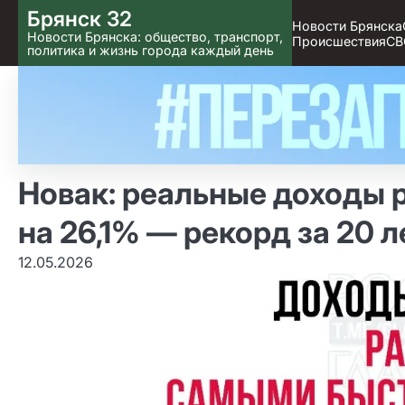
Skip
Брянск 32
Новости Брянска
to content
Новости Брянска: общество, транспорт,
Происшествия
СВ
политика и жизнь города каждый день
Новак: реальные доходы р
на 26,1% — рекорд за 20 л
12.05.2026