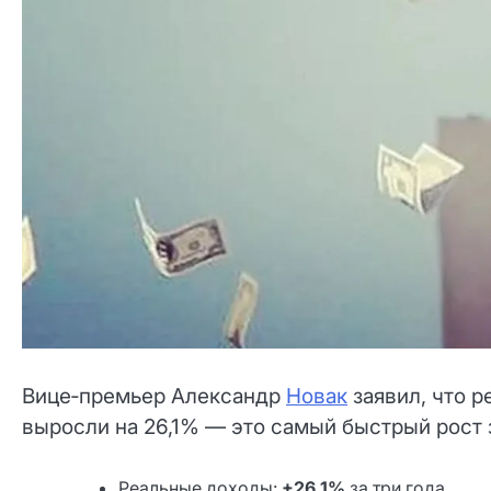
Вице‑премьер Александр
Новак
заявил, что р
выросли на 26,1% — это самый быстрый рост з
Реальные доходы:
+26,1%
за три года.