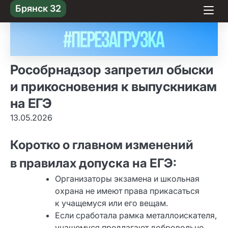
Skip
Брянск 32
to content
Рособрнадзор запретил обыски
и прикосновения к выпускникам
на ЕГЭ
13.05.2026
Коротко о главном изменений
в правилах допуска на ЕГЭ:
Организаторы экзамена и школьная
охрана не имеют права прикасаться
к учащемуся или его вещам.
Если сработала рамка металлоискателя,
учащемуся предлагают добровольно