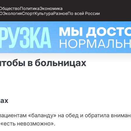
Общество
Политика
Экономика
О
Экология
Спорт
Культура
Разное
По всей России
чтобы в больницах
цах
пациентам «баланду» на обед и обратила внима
 «есть невозможно».