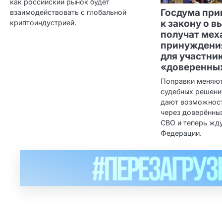
как российский рынок будет
Госдума при
взаимодействовать с глобальной
к закону о в
криптоиндустрией.
получат мех
принуждени
для участни
«доверенны
Поправки меняют
судебных решени
дают возможнос
через доверённы
СВО и теперь жд
Федерации.