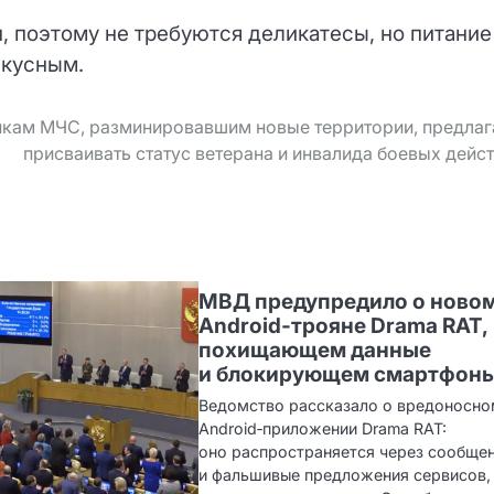
, поэтому не требуются деликатесы, но питание
вкусным.
кам МЧС, разминировавшим новые территории, предлаг
присваивать статус ветерана и инвалида боевых дейс
МВД предупредило о ново
Android‑трояне Drama RAT,
похищающем данные
и блокирующем смартфон
Ведомство рассказало о вредоносн
Android‑приложении Drama RAT:
оно распространяется через сообще
и фальшивые предложения сервисов,