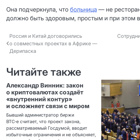
Она подчеркнула, что
больница
— не ресторан
должно быть здоровым, простым и при этом 
Навигация
Россия и Китай договорились
Сотрудни
о совместных проектах в Африке —
по записям
Дерипаска
Читайте также
Александр Винник: закон
о криптовалютах создаёт
«внутренний контур»
и осложняет связи с миром
Бывший администратор биржи
BTC‑e считает, что проект закона,
рассматриваемый Госдумой, вводит
избыточные ограничения и не объясняет,