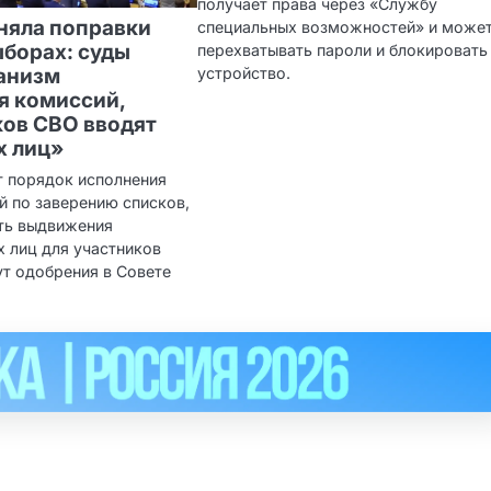
получает права через «Службу
няла поправки
специальных возможностей» и може
ыборах: суды
перехватывать пароли и блокировать
анизм
устройство.
я комиссий,
ков СВО вводят
х лиц»
 порядок исполнения
й по заверению списков,
ть выдвижения
х лиц для участников
ут одобрения в Совете