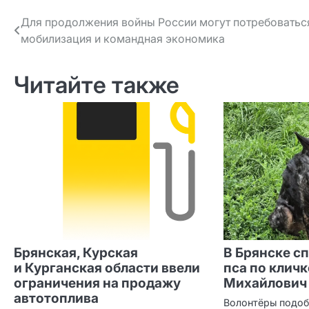
Навигация
Для продолжения войны России могут потребоватьс
мобилизация и командная экономика
по записям
Читайте также
Брянская, Курская
В Брянске с
и Курганская области ввели
пса по клич
ограничения на продажу
Михайлович
автотоплива
Волонтёры подоб