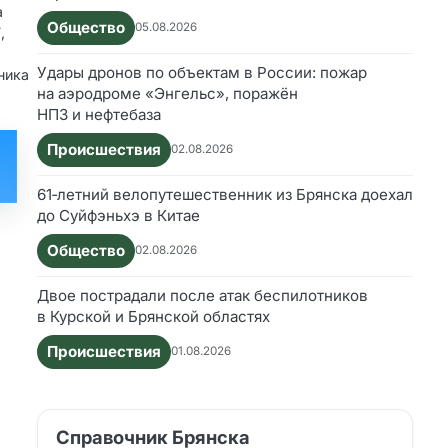
а
Общество
05.08.2026
,
Удары дронов по объектам в России: пожар
ника
на аэродроме «Энгельс», поражён
НПЗ и нефтебаза
Происшествия
02.08.2026
61‑летний велопутешественник из Брянска доехал
до Суйфэньхэ в Китае
Общество
02.08.2026
Двое пострадали после атак беспилотников
в Курской и Брянской областях
Происшествия
01.08.2026
Справочник Брянска