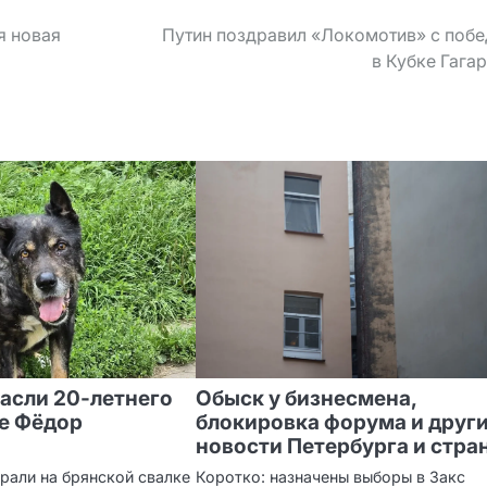
я новая
Путин поздравил «Локомотив» с поб
в Кубке Гага
пасли 20‑летнего
Обыск у бизнесмена,
ке Фёдор
блокировка форума и друг
новости Петербурга и стра
рали на брянской свалке
Коротко: назначены выборы в Закс