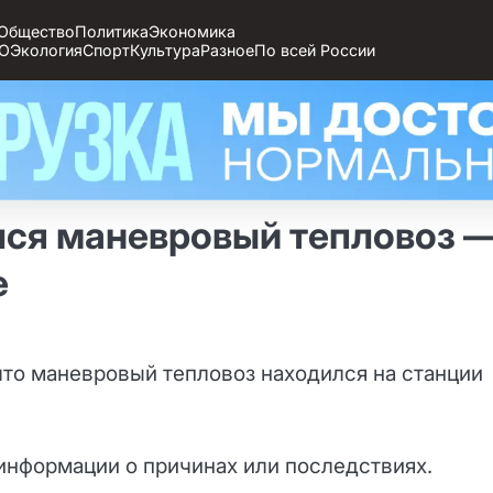
Общество
Политика
Экономика
О
Экология
Спорт
Культура
Разное
По всей России
лся маневровый тепловоз 
е
что маневровый тепловоз находился на станции
информации о причинах или последствиях.