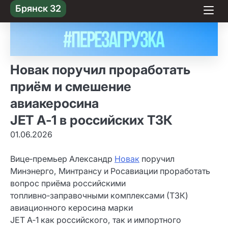
Skip
Брянск 32
to content
Новак поручил проработать
приём и смешение
авиакеросина
JET A‑1 в российских ТЗК
01.06.2026
Вице‑премьер Александр
Новак
поручил
Минэнерго, Минтрансу и Росавиации проработать
вопрос приёма российскими
топливно‑заправочными комплексами (ТЗК)
авиационного керосина марки
JET A‑1 как российского, так и импортного