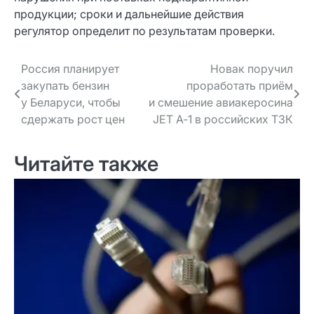
продукции; сроки и дальнейшие действия
регулятор определит по результатам проверки.
Навигация
Россия планирует
Новак поручил
закупать бензин
проработать приём
по записям
у Беларуси, чтобы
и смешение авиакеросина
сдержать рост цен
JET A‑1 в российских ТЗК
Читайте также