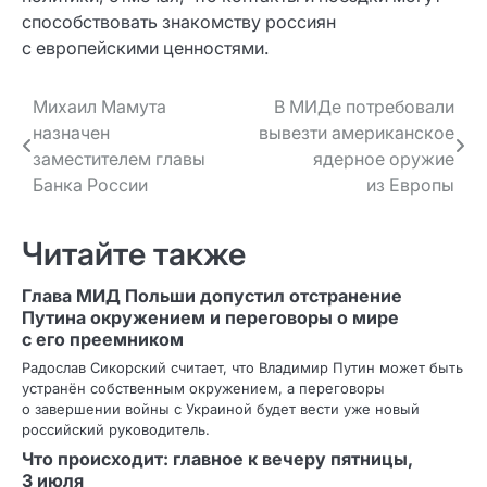
способствовать знакомству россиян
с европейскими ценностями.
Навигация
Михаил Мамута
В МИДе потребовали
назначен
вывезти американское
по записям
заместителем главы
ядерное оружие
Банка России
из Европы
Читайте также
Глава МИД Польши допустил отстранение
Путина окружением и переговоры о мире
с его преемником
Радослав Сикорский считает, что Владимир Путин может быть
устранён собственным окружением, а переговоры
о завершении войны с Украиной будет вести уже новый
российский руководитель.
Что происходит: главное к вечеру пятницы,
3 июля