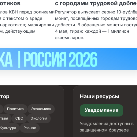
котиков
с городами трудовой добле
алов КВН перед роликами
Регулятор выпускает серию 10‑рублё
 с текстом о вреде
монет, посвящённых городам трудов
 наркотиков; маркировки
доблести. В обращение монеты посту
ом, действующим
4 мая, тираж каждой — 1 миллион
экземпляров.
атор
Наши ресурсы
Политика
Экономика
Уведомления
твия
СВО
Экология
Уведомления доступны в
Культура
Разное
защищённом браузере