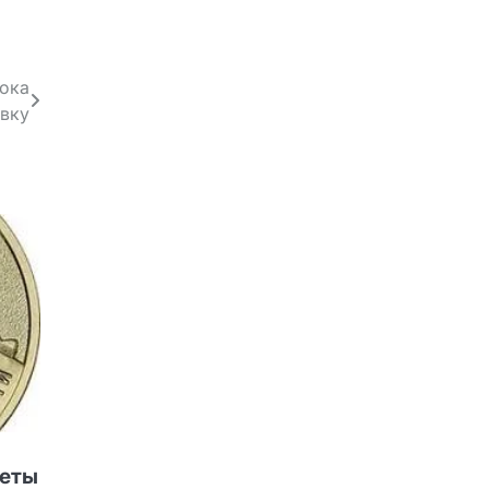
пока
авку
неты