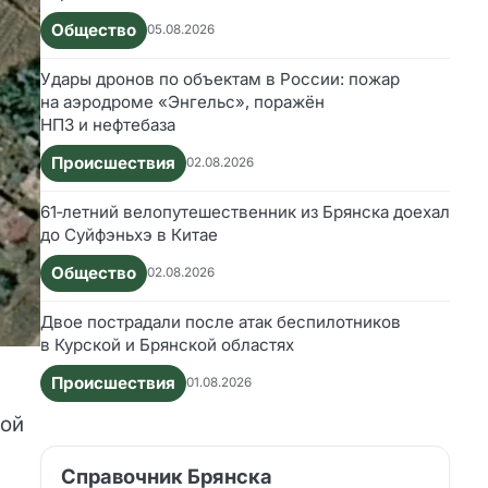
Общество
05.08.2026
Удары дронов по объектам в России: пожар
на аэродроме «Энгельс», поражён
НПЗ и нефтебаза
Происшествия
02.08.2026
61‑летний велопутешественник из Брянска доехал
до Суйфэньхэ в Китае
Общество
02.08.2026
Двое пострадали после атак беспилотников
в Курской и Брянской областях
Происшествия
01.08.2026
вой
Справочник Брянска