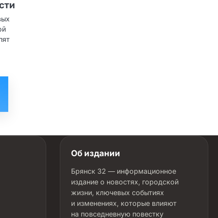
сти
вых
ой
пят
Об издании
Брянск 32 — информационное
издание о новостях, городской
жизни, ключевых событиях
и изменениях, которые влияют
на повседневную повестку