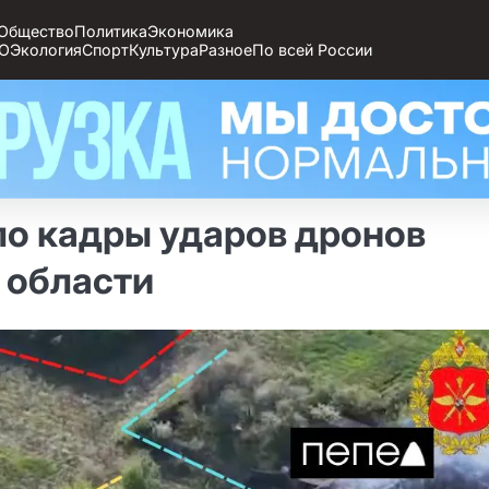
Общество
Политика
Экономика
О
Экология
Спорт
Культура
Разное
По всей России
о кадры ударов дронов
 области