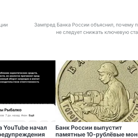
ции
Зампред Банка России объяснил, почему 
не следует снижать ключевую ст
а YouTube начал
Банк России выпустит
редупреждения
памятные 10‑рублёвые мо