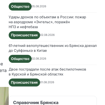
Общество
05.08.2026
Удары дронов по объектам в России: пожар
на аэродроме «Энгельс», поражён
НПЗ и нефтебаза
Происшествия
02.08.2026
61‑летний велопутешественник из Брянска доехал
до Суйфэньхэ в Китае
Общество
02.08.2026
ые
Двое пострадали после атак беспилотников
ета
в Курской и Брянской областях
Происшествия
01.08.2026
Справочник Брянска