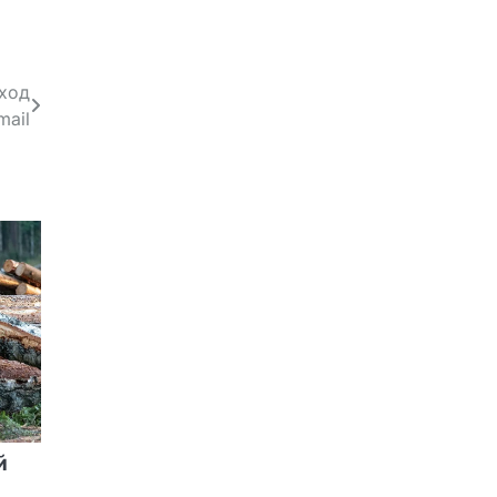
вход
mail
й