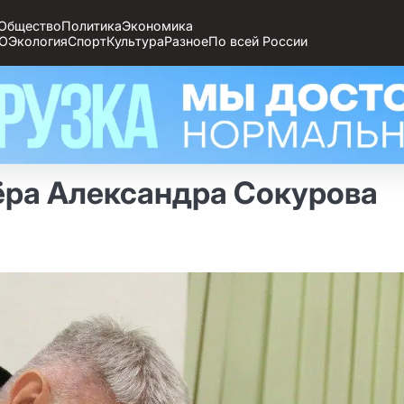
Общество
Политика
Экономика
О
Экология
Спорт
Культура
Разное
По всей России
ёра Александра Сокурова