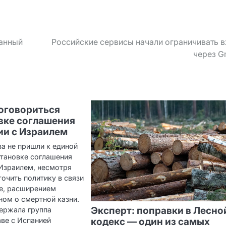
занный
Российские сервисы начали ограничивать 
через G
договориться
вке соглашения
ии с Израилем
а не пришли к единой
становке соглашения
 Израилем, несмотря
очить политику в связи
зе, расширением
ном о смертной казни.
Эксперт: поправки в Лесно
ержала группа
аве с Испанией
кодекс — один из самых