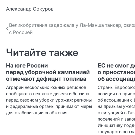
Александр Сокуров
Навигация
Великобритания задержала у Ла‑Манша танкер, свя
с Россией
по записям
Читайте также
На юге России
ЕС не смог 
перед уборочной кампанией
о приостано
отмечают дефицит топлива
об ассоциац
Аграрии нескольких южных регионов
Страны Евросоюз
сообщают о нехватке дизеля и бензина
позиции по прио
перед сезоном уборки урожая; регионы
об ассоциации с
и федеральные органы принимают меры
на призывы ужест
для стабилизации снабжения.
с ситуацией в Га
поселений и зако
Инициативу подд
государств во гл