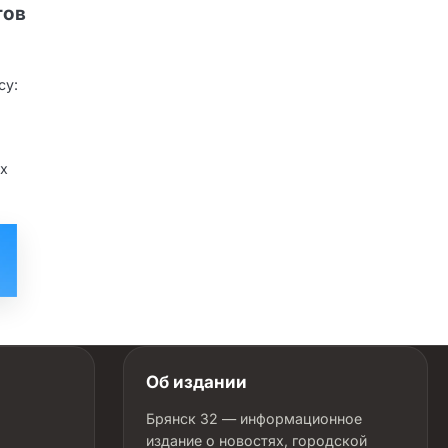
тов
су:
ых
Об издании
Брянск 32 — информационное
издание о новостях, городской