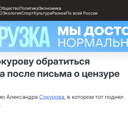
Общество
Политика
Экономика
О
Экология
Спорт
Культура
Разное
По всей России
курову обратиться
а после письма о цензуре
ьмо Александра
Сокурова
, в котором тот поднял
.