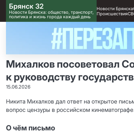
Skip
Брянск 32
Новости Брянска
to content
Новости Брянска: общество, транспорт,
Происшествия
СВ
политика и жизнь города каждый день
Михалков посоветовал Со
к руководству государств
15.06.2026
Никита Михалков дал ответ на открытое пис
вопрос цензуры в российском кинематографе
О чём письмо