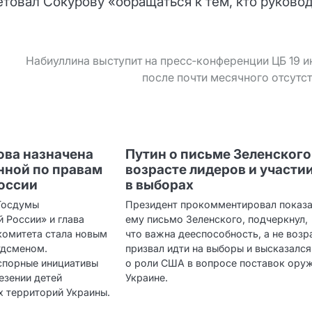
товал Сокурову «обращаться к тем, кто руково
Набиуллина выступит на пресс‑конференции ЦБ 19 
после почти месячного отсутс
ова назначена
Путин о письме Зеленского
нной по правам
возрасте лидеров и участи
России
в выборах
Госдумы
Президент прокомментировал показ
 России» и глава
ему письмо Зеленского, подчеркнул,
комитета стала новым
что важна дееспособность, а не возр
удсменом.
призвал идти на выборы и высказался
спорные инициативы
о роли США в вопросе поставок ору
езении детей
Украине.
х территорий Украины.