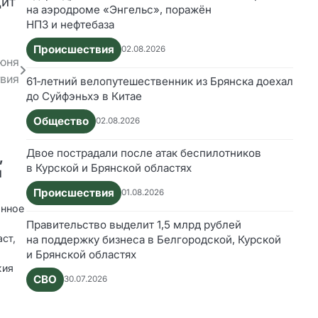
дит
на аэродроме «Энгельс», поражён
НПЗ и нефтебаза
Происшествия
02.08.2026
июня
твия
61‑летний велопутешественник из Брянска доехал
до Суйфэньхэ в Китае
Общество
02.08.2026
Двое пострадали после атак беспилотников
,
в Курской и Брянской областях
и
Происшествия
01.08.2026
анное
Правительство выделит 1,5 млрд рублей
аст,
на поддержку бизнеса в Белгородской, Курской
и Брянской областях
жия
СВО
30.07.2026