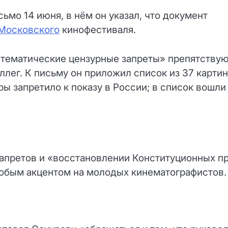
мо 14 июня, в нём он указал, что документ
Московского
кинофестиваля.
истематические цензурные запреты» препятству
лег. К письму он приложил список из 37 картин
ры запретило к показу в России; в список вошли
запретов и «восстановлении Конституционных п
собым акцентом на молодых кинематографистов.