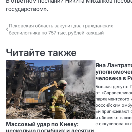
В ответном послании Никита Михалков посове
государством».
Навигация
Псковская область закупит два гражданских
беспилотника по 757 тыс. рублей каждый
по записям
Читайте также
Яна Лантрат
уполномоче
человека в 
Бывшая депутат 
от «Справедливой
парламентского 
российским омб
Ей приписывают 
и обвиняют в выв
Массовый удар по Киеву:
с оккупированны
несколько погибших и десятки